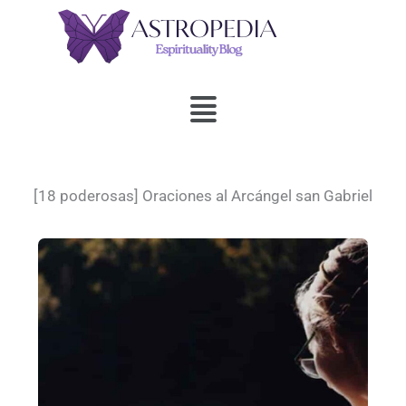
Ir
al
contenido
Menú
[18 poderosas] Oraciones al Arcángel san Gabriel