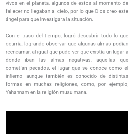
vivos en el planeta, algunos de estos al momento de
fallecer no llegaban al cielo, por lo que Dios creo este
ángel para que investigara la situación.
Con el paso del tiempo, logró descubrir todo lo que
ocurría, logrando observar que algunas almas podían
reencarnar, al igual que pudo ver que existía un lugar a
donde iban las almas negativas, aquellas que
cometían pecados, el lugar que se conoce como el
infierno, aunque también es conocido de distintas
formas en muchas religiones, como, por ejemplo,
Yahannam en la religión musulmana.