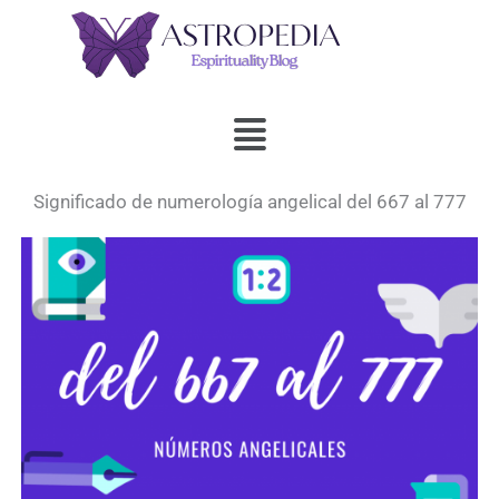
Ir
al
contenido
Menú
Significado de numerología angelical del 667 al 777