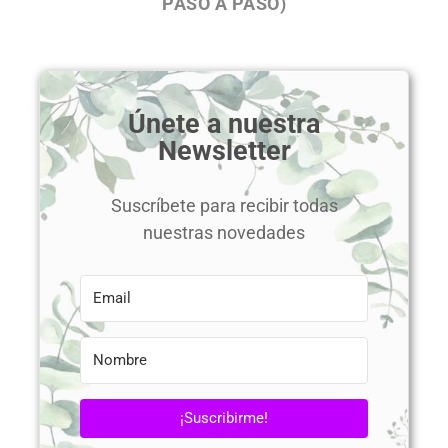
PASO A PASO)
Únete a nuestra
Newsletter
Suscríbete para recibir todas
nuestras novedades
¡Suscribirme!