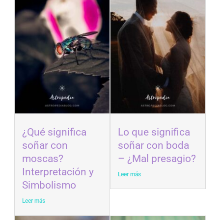
¿Qué significa
Lo que significa
soñar con
soñar con boda
moscas?
– ¿Mal presagio?
Interpretación y
Leer más
Simbolismo
Leer más