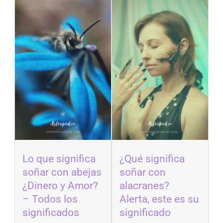
Lo que significa
¿Qué significa
soñar con abejas
soñar con
¿Dinero y Amor?
alacranes?
– Todos los
Alerta, este es su
significados
significado