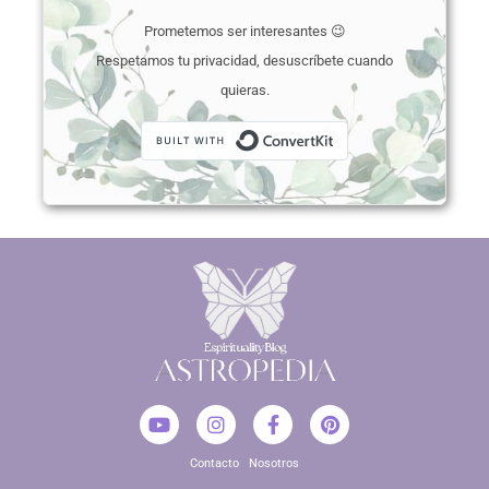
Prometemos ser interesantes 😉
Respetamos tu privacidad, desuscríbete cuando
quieras.
Built with Conver
Y
I
F
P
o
n
a
i
u
s
c
n
Contacto
Nosotros
t
t
e
t