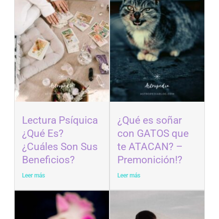
Lectura Psíquica
¿Qué es soñar
¿Qué Es?
con GATOS que
¿Cuáles Son Sus
te ATACAN? –
Beneficios?
Premonición!?
Leer más
Leer más