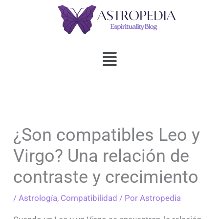
Ir
al
contenido
Menú
¿Son compatibles Leo y
Virgo? Una relación de
contraste y crecimiento
/
Astrología
,
Compatibilidad
/ Por
Astropedia