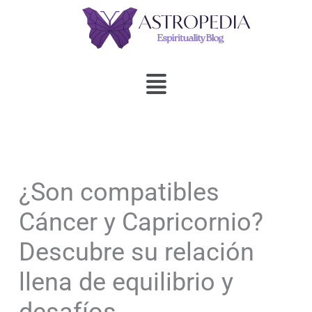
Ir
al
contenido
Menú
¿Son compatibles
Cáncer y Capricornio?
Descubre su relación
llena de equilibrio y
desafíos