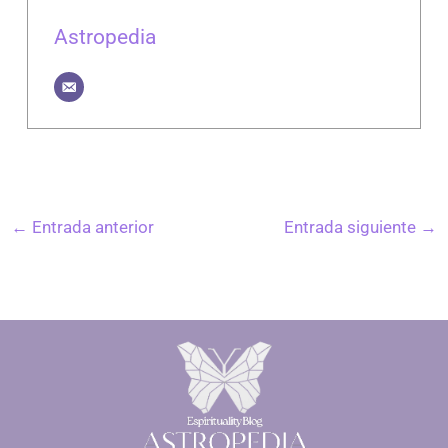
Astropedia
←
Entrada anterior
Entrada siguiente
→