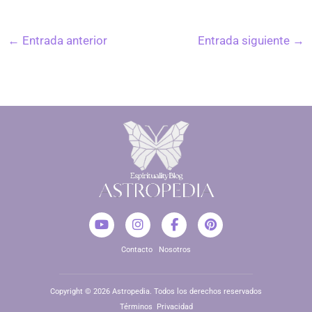
←
Entrada anterior
Entrada siguiente
→
Y
I
F
P
o
n
a
i
u
s
c
n
Contacto
Nosotros
t
t
e
t
u
a
b
e
b
g
o
r
e
r
o
e
Copyright © 2026 Astropedia. Todos los derechos reservados
a
k
s
Términos
Privacidad