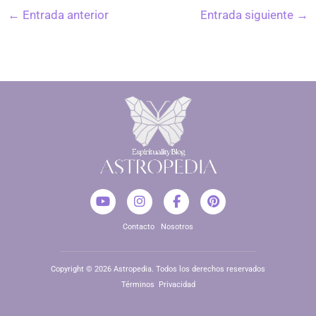
←
Entrada anterior
Entrada siguiente
→
Y
I
F
P
o
n
a
i
u
s
c
n
Contacto
Nosotros
t
t
e
t
u
a
b
e
b
g
o
r
e
r
o
e
Copyright © 2026 Astropedia. Todos los derechos reservados
a
k
s
Términos
Privacidad
m
-
t
f